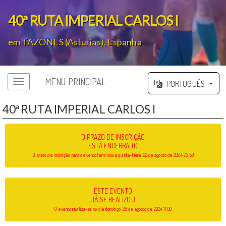
40ª RUTA IMPERIAL CARLOS I
em TAZONES (Asturias), Espanha
';
MENU PRINCIPAL
PORTUGUÊS
40ª RUTA IMPERIAL CARLOS I
O PRAZO DE INSCRIÇÃO
ESTÁ ENCERRADO
O prazo de inscrição para o evento terminou a quinta-feira, 22 de agosto de 2024 23:59
ESTE EVENTO
JÁ SE REALIZOU
O evento realiza-se no dia domingo, 25 de agosto de 2024 11:00