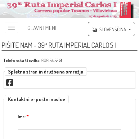
GLAVNI MENI
SLOVENŠČINA
PIŠITE NAM - 39ª RUTA IMPERIAL CARLOS I
Telefonska številka:
606 54 55 51
Spletna stran in družbena omrežja
Kontaktni e-poštni naslov
Ime:
*