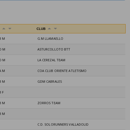
A
CLUB
B M
G.M LLAMAELLO
D M
ASTURCOLLOTO BTT
D M
LA CEREZAL TEAM
A M
COA CLUB ORIENTE ATLETISMO
B M
GDM CABRALES
B F
B M
ZORROS TEAM
B M
C.D. SOLORUNNERS VALLADOLID