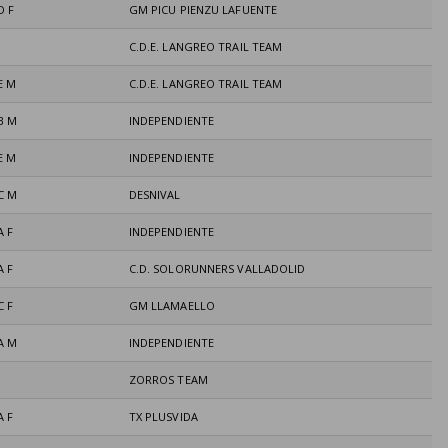
D F
GM PICU PIENZU LAFUENTE
C.D.E. LANGREO TRAIL TEAM
E M
C.D.E. LANGREO TRAIL TEAM
B M
INDEPENDIENTE
E M
INDEPENDIENTE
C M
DESNIVAL
A F
INDEPENDIENTE
A F
C.D. SOLORUNNERS VALLADOLID
C F
GM LLAMAELLO
A M
INDEPENDIENTE
ZORROS TEAM
A F
TX PLUSVIDA