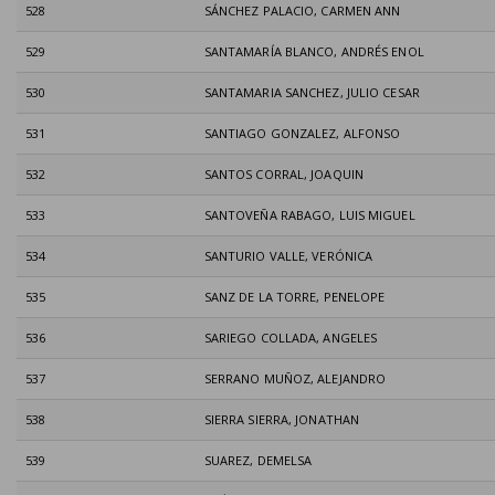
528
SÁNCHEZ PALACIO, CARMEN ANN
529
SANTAMARÍA BLANCO, ANDRÉS ENOL
530
SANTAMARIA SANCHEZ, JULIO CESAR
531
SANTIAGO GONZALEZ, ALFONSO
532
SANTOS CORRAL, JOAQUIN
533
SANTOVEÑA RABAGO, LUIS MIGUEL
534
SANTURIO VALLE, VERÓNICA
535
SANZ DE LA TORRE, PENELOPE
536
SARIEGO COLLADA, ANGELES
537
SERRANO MUÑOZ, ALEJANDRO
538
SIERRA SIERRA, JONATHAN
539
SUAREZ, DEMELSA