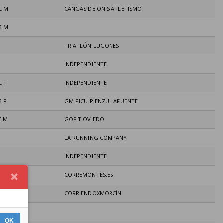
C M
CANGAS DE ONIS ATLETISMO
B M
TRIATLÓN LUGONES
INDEPENDIENTE
C F
INDEPENDIENTE
B F
GM PICU PIENZU LAFUENTE
E M
GOFIT OVIEDO
LA RUNNING COMPANY
INDEPENDIENTE
A F
CORREMONTES.ES
CORRIENDOXMORCÍN
OK