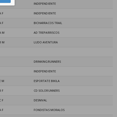
A F
INDEPENDIENTE
A F
INDEPENDIENTE
A F
BICHARRACOS TRAIL
A M
AD TREPARRISCOS
B M
LUDO AVENTURA
DRINKINGRUNNERS
INDEPENDIENTE
E M
ESPORTATE BIKILA
B F
CD SOLORUNNERS
C F
DESNIVAL
A F
FONDISTAS MORALOS