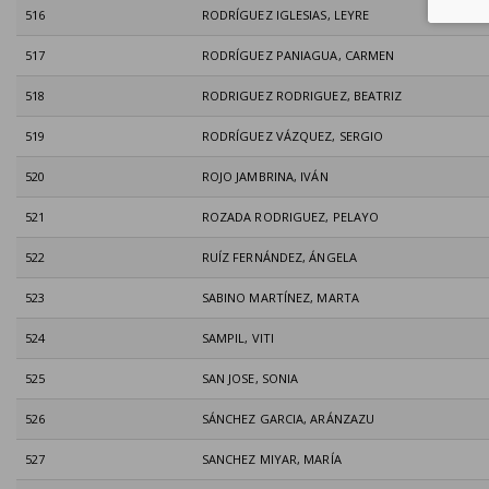
516
RODRÍGUEZ IGLESIAS, LEYRE
517
RODRÍGUEZ PANIAGUA, CARMEN
518
RODRIGUEZ RODRIGUEZ, BEATRIZ
519
RODRÍGUEZ VÁZQUEZ, SERGIO
520
ROJO JAMBRINA, IVÁN
521
ROZADA RODRIGUEZ, PELAYO
522
RUÍZ FERNÁNDEZ, ÁNGELA
523
SABINO MARTÍNEZ, MARTA
524
SAMPIL, VITI
525
SAN JOSE, SONIA
526
SÁNCHEZ GARCIA, ARÁNZAZU
527
SANCHEZ MIYAR, MARÍA