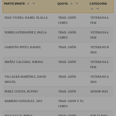
PARTICIPANTE
QUOTA
CATEGORIA
DIAZ VIUDES, ISABEL OLALLA
TRAIL GIJÓN
VETERANA A
CORTO
FEM
NORIEGA FERNANDEZ, PAULA
TRAIL GIJÓN
VETERANA A
CORTO
FEM
GARDUÑO PINTO, RAFAEL
TRAIL GIJÓN
VETERANO B
MAS
IBAÑEZ CALZADA, SORAYA
TRAIL GIJÓN
VETERANA A
FEM
VILLAGRÁ MARTÍNEZ, DAVID
TRAIL GIJÓN
VETERANO A
MIGUEL
MAS
PEREZ CUESTA, RUFINO
TRAIL GIJÓN
SENIOR MAS
BARRERO GONZÁLEZ, JAVI
TRAIL GIJON Y TG
CORTO
DIAZ VALLE, BORJA
TRAIL GIJÓN
SUB-23 MAS