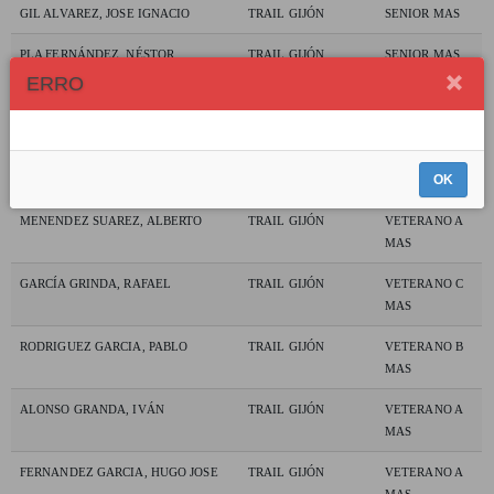
GIL ALVAREZ, JOSE IGNACIO
TRAIL GIJÓN
SENIOR MAS
PLA FERNÁNDEZ, NÉSTOR
TRAIL GIJÓN
SENIOR MAS
ERRO
DACUÑA LOPEZ, SERGIO
TRAIL GIJÓN
VETERANO A
MAS
BALDOMAR FERNANDEZ,
TRAIL GIJÓN
VETERANO A
OK
FRANCISCO JAVIER
CORTO
MAS
MENENDEZ SUAREZ, ALBERTO
TRAIL GIJÓN
VETERANO A
MAS
GARCÍA GRINDA, RAFAEL
TRAIL GIJÓN
VETERANO C
MAS
RODRIGUEZ GARCIA, PABLO
TRAIL GIJÓN
VETERANO B
MAS
ALONSO GRANDA, IVÁN
TRAIL GIJÓN
VETERANO A
MAS
FERNANDEZ GARCIA, HUGO JOSE
TRAIL GIJÓN
VETERANO A