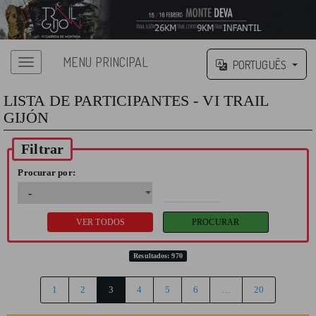
MENU PRINCIPAL
PORTUGUÊS
LISTA DE PARTICIPANTES - VI TRAIL
GIJÓN
Filtrar
Procurar por:
Resultados: 970
1
2
3
4
5
6
…
20