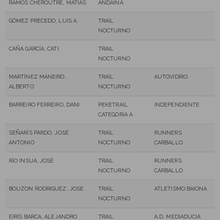
RAMOS CHEROUTRE, MATIAS
ANDAINA
GÓMEZ PRECEDO, LUIS A.
TRAIL
NOCTURNO
CAÑA GARCÍA, CATI
TRAIL
NOCTURNO
MARTÍNEZ MANEIRO,
TRAIL
AUTOVIDRIO
ALBERTO
NOCTURNO
BARREIRO FERREIRO, DANI
PEKETRAIL
INDEPENDIENTE
CATEGORIA A
SEÑARÍS PARDO, JOSÉ
TRAIL
RUNNERS
ANTONIO
NOCTURNO
CARBALLO
RÍO INSUA, JOSÉ
TRAIL
RUNNERS
NOCTURNO
CARBALLO
BOUZON RODRIGUEZ, JOSE
TRAIL
ATLETISMO BAIONA
NOCTURNO
EIRÍS BARCA, ALEJANDRO
TRAIL
A.D. MEDIADUCIA