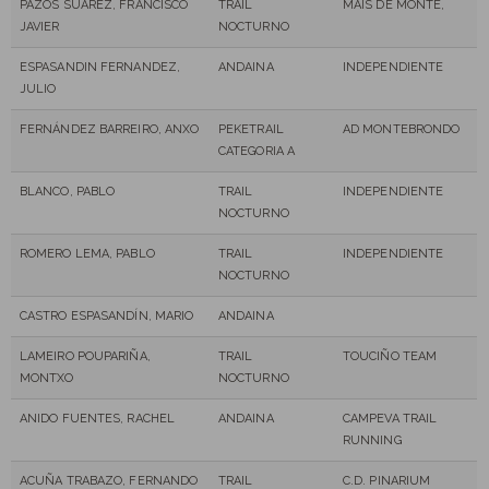
PAZOS SUÁREZ, FRANCISCO
TRAIL
MAIS DE MONTE,
JAVIER
NOCTURNO
ESPASANDIN FERNANDEZ,
ANDAINA
INDEPENDIENTE
JULIO
FERNÁNDEZ BARREIRO, ANXO
PEKETRAIL
AD MONTEBRONDO
CATEGORIA A
BLANCO, PABLO
TRAIL
INDEPENDIENTE
NOCTURNO
ROMERO LEMA, PABLO
TRAIL
INDEPENDIENTE
NOCTURNO
CASTRO ESPASANDÍN, MARIO
ANDAINA
LAMEIRO POUPARIÑA,
TRAIL
TOUCIÑO TEAM
MONTXO
NOCTURNO
ANIDO FUENTES, RACHEL
ANDAINA
CAMPEVA TRAIL
RUNNING
ACUÑA TRABAZO, FERNANDO
TRAIL
C.D. PINARIUM