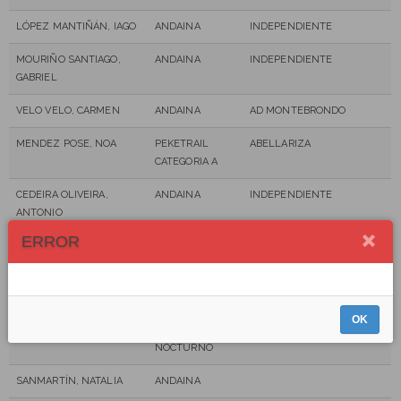
LÓPEZ MANTIÑÁN, IAGO
ANDAINA
INDEPENDIENTE
MOURIÑO SANTIAGO,
ANDAINA
INDEPENDIENTE
GABRIEL
VELO VELO, CARMEN
ANDAINA
AD MONTEBRONDO
MENDEZ POSE, NOA
PEKETRAIL
ABELLARIZA
CATEGORIA A
CEDEIRA OLIVEIRA,
ANDAINA
INDEPENDIENTE
ANTONIO
ERROR
RODRÍGUEZ MACEIRA,
ANDAINA
TERESA
TOREA TOREA, CELIA
ANDAINA
TRABANDAINAS
OK
PRIETO NOVO, LAURA
TRAIL
CD 21 LEGUAS
NOCTURNO
SANMARTÍN, NATALIA
ANDAINA