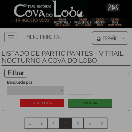
MENÚ PRINCIPAL
ESPAÑOL
LISTADO DE PARTICIPANTES - V TRAIL
NOCTURNO A COVA DO LOBO
Filtrar
Busqueda por:
1
2
3
4
5
6
7