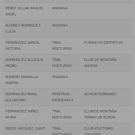
PÉREZ VILLAR, MIGUEL
ANDAINA
ÁNGEL
ÁLVAREZ RODRIGUEZ,
ANDAINA
LUCÍA
FERNÁNDEZ GARCÍA,
TRAIL
FURANCHO DEPORTIVO
VICTORIA
NOCTURNO
DOMÍNGUEZ ALLEGUE,
TRAIL
CLUB DE MONTAÑA
PEDRO
NOCTURNO
ANYERA
ROMERO MANSILLA,
ANDAINA
MARTIN
DOMÍNGUEZ RAMA,
PEKETRAIL
AD MONTEBRONDO
ALEJANDRO
CATEGORIA A
FERNANDEZ YAÑEZ,
TRAIL
CLUB DE MONTAÑA
NURIA
NOCTURNO
TERRAS DE BURON
PAZOS VÁZQUEZ, SANTI
TRAIL
CLUB ATLETISMO
NOCTURNO
LOUSAME