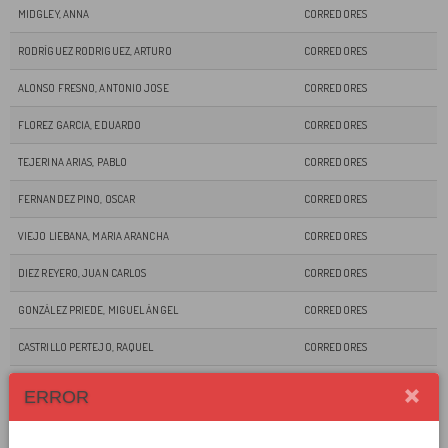
MIDGLEY, ANNA
CORREDORES
RODRÍGUEZ RODRIGUEZ, ARTURO
CORREDORES
ALONSO FRESNO, ANTONIO JOSE
CORREDORES
FLOREZ GARCIA, EDUARDO
CORREDORES
TEJERINA ARIAS, PABLO
CORREDORES
FERNANDEZ PINO, OSCAR
CORREDORES
VIEJO LIEBANA, MARIA ARANCHA
CORREDORES
DIEZ REYERO, JUAN CARLOS
CORREDORES
GONZÁLEZ PRIEDE, MIGUEL ÁNGEL
CORREDORES
CASTRILLO PERTEJO, RAQUEL
CORREDORES
MUNIZ GONZALEZ MANJOYA, DIEGO
CORREDORES
ERROR
SANCHEZ, PEDRO VICENTE
ANDARINES