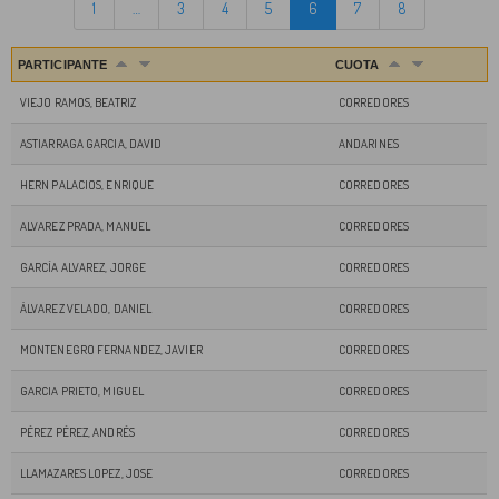
1
…
3
4
5
6
7
8
PARTICIPANTE
CUOTA
VIEJO RAMOS, BEATRIZ
CORREDORES
ASTIARRAGA GARCIA, DAVID
ANDARINES
HERN PALACIOS, ENRIQUE
CORREDORES
ALVAREZ PRADA, MANUEL
CORREDORES
GARCÍA ALVAREZ, JORGE
CORREDORES
ÁLVAREZ VELADO, DANIEL
CORREDORES
MONTENEGRO FERNANDEZ, JAVIER
CORREDORES
GARCIA PRIETO, MIGUEL
CORREDORES
PÉREZ PÉREZ, ANDRÉS
CORREDORES
LLAMAZARES LOPEZ, JOSE
CORREDORES