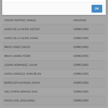
DIAZ SOLIS, JOSE MARIA
CORREDORES
OK
QUIROGA FLOREZ, TERESA
ANDARINES
MODINO MARTINEZ, MANUEL
ANDARINES
GARCIA DE LA FUENTE, HECTOR
CORREDORES
GARCIA DE LA FUENTE, HENAR
CORREDORES
BRAVO CONDE, CARLOS
CORREDORES
BRAVO LINARES, PEDRO
CORREDORES
LOZANO HERNANDEZ, JULIAN
CORREDORES
GARCÍA GONZÁLEZ, MARÍA BELÉN
CORREDORES
BERREZUETA ALVARADO, EDGAR
CORREDORES
ANEL MARTIN-GRANIZO, ISAAC
CORREDORES
MACHO LASO, JESUS ANGEL
CORREDORES