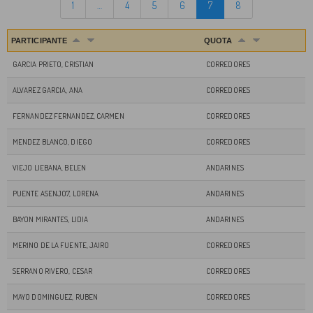
1
…
4
5
6
7
8
PARTICIPANTE
QUOTA
GARCIA PRIETO, CRISTIAN
CORREDORES
ALVAREZ GARCIA, ANA
CORREDORES
FERNANDEZ FERNANDEZ, CARMEN
CORREDORES
MENDEZ BLANCO, DIEGO
CORREDORES
VIEJO LIEBANA, BELEN
ANDARINES
PUENTE ASENJO7, LORENA
ANDARINES
BAYON MIRANTES, LIDIA
ANDARINES
MERINO DE LA FUENTE, JAIRO
CORREDORES
SERRANO RIVERO, CESAR
CORREDORES
MAYO DOMINGUEZ, RUBEN
CORREDORES