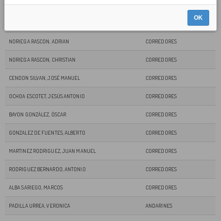
QUIÑONES BERNARDO, JAVIER
CORREDORES
OK
PÉREZ, JAVIER
CORREDORES
NORIEGA RASCON, ADRIAN
CORREDORES
NORIEGA RASCON, CHRISTIAN
CORREDORES
CENDON SILVAN, JOSÉ MANUEL
CORREDORES
OCHOA ESCOTET, JESÚS ANTONIO
CORREDORES
BAYON GONZÁLEZ, ÓSCAR
CORREDORES
GONZALEZ DE FUENTES, ALBERTO
CORREDORES
MARTINEZ RODRIGUEZ, JUAN MANUEL
CORREDORES
RODRIGUEZ BERNARDO, ANTONIO
CORREDORES
ALBA SARIEGO, MARCOS
CORREDORES
PADILLA URREA, VERONICA
ANDARINES