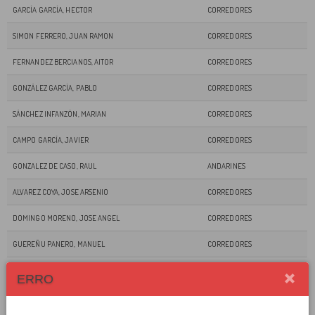
GARCÍA GARCÍA, HECTOR
CORREDORES
SIMON FERRERO, JUAN RAMON
CORREDORES
FERNANDEZ BERCIANOS, AITOR
CORREDORES
GONZÁLEZ GARCÍA, PABLO
CORREDORES
SÁNCHEZ INFANZÓN, MARIAN
CORREDORES
CAMPO GARCÍA, JAVIER
CORREDORES
GONZALEZ DE CASO, RAUL
ANDARINES
ALVAREZ COYA, JOSE ARSENIO
CORREDORES
DOMINGO MORENO, JOSE ANGEL
CORREDORES
GUEREÑU PANERO, MANUEL
CORREDORES
ALONSO GARCÍA, RAÚL MARCOS
CORREDORES
ERRO
MAYORA TORRE, GERMÁN
CORREDORES