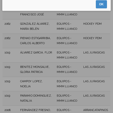
PABLO
MMM LUANCO
VICTORIA 004
OK
2062
GARCÍA GONZÁLEZ,
EQUIPOS -
HOCKEY PDM
FRANCISCO JOSÉ
MMM LUANCO
2062
GONZÁLEZ ÁLVAREZ,
EQUIPOS -
HOCKEY PDM
MARÍA BELÉN
MMM LUANCO
2062
PIENKO ESTIGARRIBIA,
EQUIPOS -
HOCKEY PDM
CARLOS ALBERTO
MMM LUANCO
1019
ÁLVAREZ GARCIA, FLOR
EQUIPOS -
LAS JURASICAS
MMM LUANCO
1019
BENITEZ MONSALVE,
EQUIPOS -
LAS JURASICAS
GLORIA PATRICIA
MMM LUANCO
1019
CAMPOY LOPEZ,
EQUIPOS -
LAS JURASICAS
NOELIA
MMM LUANCO
1019
PARAMIO DOMINGUEZ,
EQUIPOS -
LAS JURASICAS
NATALIA
MMM LUANCO
2008
FERNÁNDEZ FRESNO,
EQUIPOS -
ARRANCATAPINOS