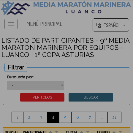
MENÚ PRINCIPAL
ESPAÑOL
LISTADO DE PARTICIPANTES - 9ª MEDIA
MARATÓN MARINERA POR EQUIPOS -
LUANCO | 1ª COPA ASTURIAS
Filtrar
Busqueda por:
1
2
3
4
5
6
7
…
21
DORSAL
PARTICIPANTE
CUOTA
EQUIPO